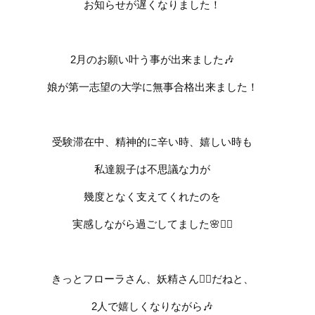
お知らせが遅くなりました！
2
月のお願い叶う事が出来ました
🎶
娘が第一志望の大学に無事合格出来ました！
受験滞在中、精神的に辛い時、嬉しい時も
私達親子は不思議な力が
幾度となく支えてくれたのを
実感しながら過ごしてました
🌸🧚‍♀️
きっとフローラさん、妖精さん
🧚‍♀️
だねと、
2
人で嬉しくなりながら
🎶