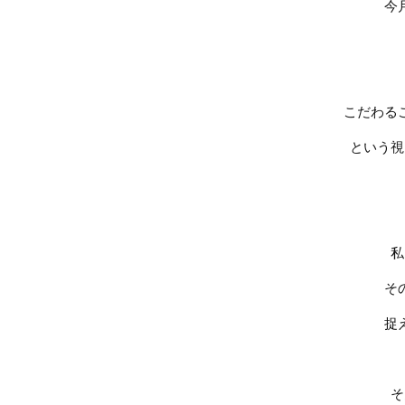
今
こだわる
という視
私
そ
捉
そ