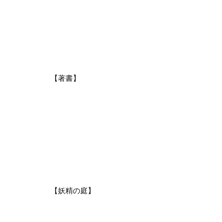
【著書】
【妖精の庭】