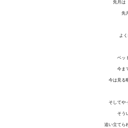
先月は
先
よく
ベッ
今ま
今は見る
そしてや
そう
追い立てら