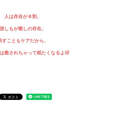
人は存在が８割。
誰しもが癒しの存在。
話すこともケアだから、
は癒されちゃって眠たくなるよ🤣