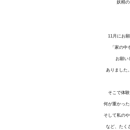
妖精の
11月にお
「家の中
お願い
ありました
そこで体験
何が重かった
そして私のや
など、たく