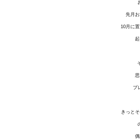
先月お
10月に
起
思
プ
きっとそ
偶